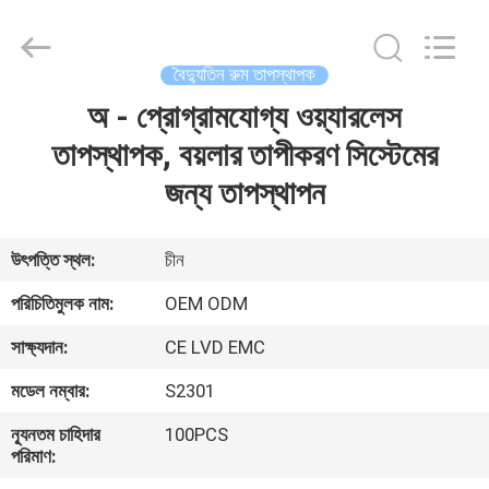
2026
Ocean
Controls
Limited.
All
বৈদ্যুতিন রুম তাপস্থাপক
Rights
Reserved.
অ - প্রোগ্রামযোগ্য ওয়্যারলেস
বাড়ি
তাপস্থাপক, বয়লার তাপীকরণ সিস্টেমের
পণ্য
জন্য তাপস্থাপন
ভিআর
উৎপত্তি স্থল:
চীন
শো
পরিচিতিমুলক নাম:
OEM ODM
সাক্ষ্যদান:
CE LVD EMC
আমাদের
মডেল নম্বার:
S2301
সম্পর্কে
ন্যূনতম চাহিদার
100PCS
পরিমাণ:
কারখানা