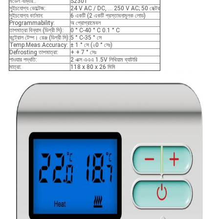
মডেল নাম্বার.:
S2301
সুইচযোগ্য ভোল্টেজ:
24 V AC / DC, ... 250 V AC; 50 হেক্টর
সুইচযোগ্য বর্তমান:
6 একটি (2 একটি প্রস্তাবনামূলক লোড)
Programmability:
অ প্রোগ্রামেবল
তাপমাত্রা বিন্যাস (ডিগ্রী সি):
0 ° C-40 ° C 0.1 ° C
কন্ট্রোল টেম্প। রেঞ্জ (ডিগ্রী সি):
5 ° C-35 ° সে
Temp.Meas.Accuracy:
± 1 ° সে (২0 ° সেঃ)
Defrosting তাপমাত্রা:
+ + 7 ° সেঃ
পাওয়ার পদ্ধতি:
2 এক্স এএএ 1.5V লিথিয়াম ব্যাটারি
মাত্রা:
118 x 80 x 26 মিমি