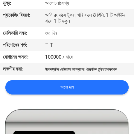
মূল্য:
আলোচনাযোগ্য
ভ্রমণ
প্যাকেজিং বিবরণ:
আমি রং বাক্সে টুকরা, খনি বাক্সে 8 পিসি, 1 টি আউটন
বাক্সে 1 টি ডকুন
মান
ডেলিভারি সময়:
৩০ দিন
নিয়ন্ত্রণ
পরিশোধের শর্ত:
T T
যোগাযোগ
যোগানের ক্ষমতা:
100000 / মাসে
করুন
লক্ষণীয় করা:
,
ইলেকট্রনিক রেডিয়েটর তাপস্থাপক
বৈদ্যুতিক চুল্লি তাপস্থাপক
উদ্ধৃতির
ভালো দাম
জন্য
আবেদন
সাইট