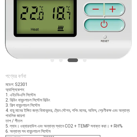
ম্যাপ
PRIVACY
POLICY
পণ্যের বর্ণনা
মডেল: S2301
অ্যাপ্লিকেশন:
1. এইচভিএসি সিস্টেম
2. বিল্ডিং বায়ুচলাচল সিস্টেম বিল্ডিং
3. শিল্প বায়ুচলাচল সিস্টেম
4. বায়ু মানের ইঙ্গিত জন্য বিমানবন্দর, ট্রেন স্টেশন, শপিং মলের, অফিস, শ্রেণীকক্ষ এবং অন্যান্য
পাবলিক জায়গা
তাপ / শীতল
5. ল্যাব। ওয়্যারহাউস এবং অন্যান্য স্থানে CO2 + TEMP সনাক্ত করা। + RH%
6. অন্যান্য সব বায়ুচলাচল সিস্টেম