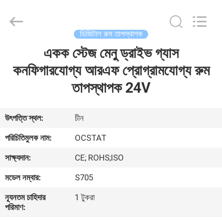
2026
Ocean
Controls
Limited.
All
ডিজিটাল রুম তাপস্থাপক
Rights
Reserved.
একক স্টেজ মেনু ড্রাইভ গ্যাস
বাড়ি
কনফিগারযোগ্য আরএফ প্রোগ্রামযোগ্য রুম
পণ্য
তাপস্থাপক 24V
ভিআর
উৎপত্তি স্থল:
চীন
শো
পরিচিতিমুলক নাম:
OCSTAT
সাক্ষ্যদান:
CE; ROHS;ISO
আমাদের
মডেল নম্বার:
S705
সম্পর্কে
ন্যূনতম চাহিদার
1 টুকরা
পরিমাণ:
কারখানা