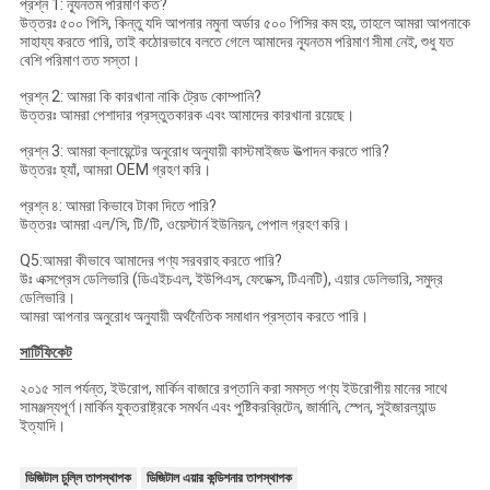
প্রশ্ন 1: ন্যূনতম পরিমাণ কত?
উত্তরঃ ৫০০ পিসি, কিন্তু যদি আপনার নমুনা অর্ডার ৫০০ পিসির কম হয়, তাহলে আমরা আপনাকে
সাহায্য করতে পারি, তাই কঠোরভাবে বলতে গেলে আমাদের ন্যূনতম পরিমাণ সীমা নেই, শুধু যত
বেশি পরিমাণ তত সস্তা।
প্রশ্ন 2: আমরা কি কারখানা নাকি ট্রেড কোম্পানি?
উত্তরঃ আমরা পেশাদার প্রস্তুতকারক এবং আমাদের কারখানা রয়েছে।
প্রশ্ন 3: আমরা ক্লায়েন্টের অনুরোধ অনুযায়ী কাস্টমাইজড উত্পাদন করতে পারি?
উত্তরঃ হ্যাঁ, আমরা OEM গ্রহণ করি।
প্রশ্ন ৪: আমরা কিভাবে টাকা দিতে পারি?
উত্তরঃ আমরা এল/সি, টি/টি, ওয়েস্টার্ন ইউনিয়ন, পেপাল গ্রহণ করি।
Q5:আমরা কীভাবে আমাদের পণ্য সরবরাহ করতে পারি?
উঃ এক্সপ্রেস ডেলিভারি (ডিএইচএল, ইউপিএস, ফেডেক্স, টিএনটি), এয়ার ডেলিভারি, সমুদ্র
ডেলিভারি।
আমরা আপনার অনুরোধ অনুযায়ী অর্থনৈতিক সমাধান প্রস্তাব করতে পারি।
সার্টিফিকেট
২০১৫ সাল পর্যন্ত, ইউরোপ, মার্কিন বাজারে রপ্তানি করা সমস্ত পণ্য ইউরোপীয় মানের সাথে
সামঞ্জস্যপূর্ণ।মার্কিন যুক্তরাষ্ট্রকে সমর্থন এবং পুষ্টিকরব্রিটেন, জার্মানি, স্পেন, সুইজারল্যান্ড
ইত্যাদি।
ডিজিটাল চুল্লি তাপস্থাপক
ডিজিটাল এয়ার কন্ডিশনার তাপস্থাপক