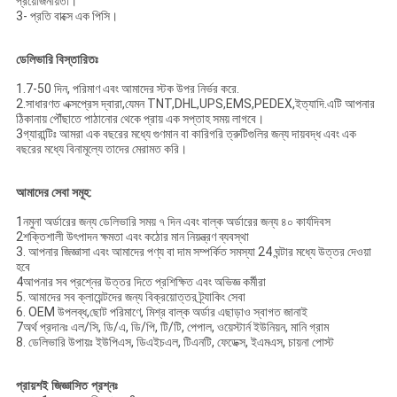
প্রয়োজনীয়তা।
3- প্রতি বাক্সে এক পিসি।
ডেলিভারি বিস্তারিতঃ
1.7-50 দিন, পরিমাণ এবং আমাদের স্টক উপর নির্ভর করে.
2.সাধারণত এক্সপ্রেস দ্বারা,যেমন TNT,DHL,UPS,EMS,PEDEX,ইত্যাদি.এটি আপনার
ঠিকানায় পৌঁছাতে পাঠানোর থেকে প্রায় এক সপ্তাহ সময় লাগবে।
3গ্যারান্টিঃ আমরা এক বছরের মধ্যে গুণমান বা কারিগরি ত্রুটিগুলির জন্য দায়বদ্ধ এবং এক
বছরের মধ্যে বিনামূল্যে তাদের মেরামত করি।
আমাদের সেবা সমূহ:
1নমুনা অর্ডারের জন্য ডেলিভারি সময় ৭ দিন এবং বাল্ক অর্ডারের জন্য ৪০ কার্যদিবস
2শক্তিশালী উৎপাদন ক্ষমতা এবং কঠোর মান নিয়ন্ত্রণ ব্যবস্থা
3. আপনার জিজ্ঞাসা এবং আমাদের পণ্য বা দাম সম্পর্কিত সমস্যা 24 ঘন্টার মধ্যে উত্তর দেওয়া
হবে
4আপনার সব প্রশ্নের উত্তর দিতে প্রশিক্ষিত এবং অভিজ্ঞ কর্মীরা
5. আমাদের সব ক্লায়েন্টদের জন্য বিক্রয়োত্তর ট্র্যাকিং সেবা
6. OEM উপলব্ধ,ছোট পরিমাণে, মিশ্র বাল্ক অর্ডার এছাড়াও স্বাগত জানাই
7অর্থ প্রদানঃ এল/সি, ডি/এ, ডি/পি, টি/টি, পেপাল, ওয়েস্টার্ন ইউনিয়ন, মানি গ্রাম
8. ডেলিভারি উপায়ঃ ইউপিএস, ডিএইচএল, টিএনটি, ফেডেক্স, ইএমএস, চায়না পোস্ট
প্রায়শই জিজ্ঞাসিত প্রশ্নঃ