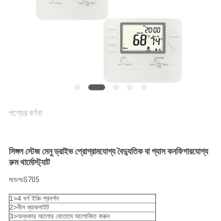
ম্যাপ
PRIVACY
POLICY
পণ্যের বর্ণনা
সিঙ্গল স্টেজ মেনু ড্রাইভ প্রোগ্রামযোগ্য বৈদ্যুতিক বা গ্যাস কনফিগারযোগ্য
রুম থার্মোস্ট্যাট
মডেলঃS705
1>4 বর্গ ইঞ্চি প্রদর্শন
2>নীল ব্যাকলাইট
3>অন্ধকার আলোর বোতামে আলোকিত করুন