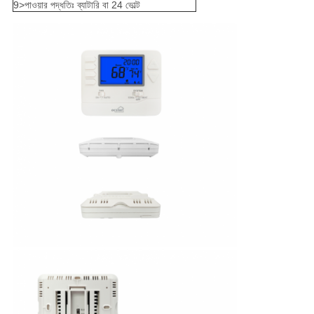
9>পাওয়ার পদ্ধতিঃ ব্যাটারি বা 24 ভোল্ট