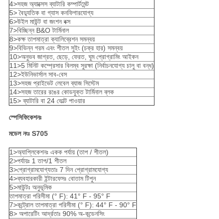
4>সহজ অ্যাক্সেস ব্যাটারি কম্পার্টমেন্ট
5> বৈদ্যুতিক বা গ্যাস কনফিগারযোগ্য
6>উইল মাউন্ট বা জংশন বক্স
7>বিচ্ছিন্ন B&O টার্মিনাল
8>কক্ষ তাপমাত্রা ক্যালিব্রেশন সমন্বয়
9>বিভিন্ন গরম এবং শীতল সুইং (চক্র হার) সমন্বয়
10>অনুভব জাগ্রত, ছেড়ে, ফেরত, ঘুম প্রোগ্রামিং আইকন
11>5 মিনিট কম্প্রেসার বিলম্ব সুরক্ষা (নির্বাচনযোগ্য চালু বা বন্ধ)
12>ইউনিভার্সাল সাব-বেস
13>সহজ প্রাইভেট লেবেল ব্যাজ সিস্টেম
14>সহজ তারের রঙের কোডযুক্ত টার্মিনাল ব্লক
15> ব্যাটারি বা 24 ভোল্ট পাওয়ার
স্পেসিফিকেশনঃ
মডেল নংঃ S705
1>অ্যাপ্লিকেশনঃ একক পর্যায় (তাপ / শীতল)
2>পর্যায়ঃ 1 তাপ/1 শীতল
3>প্রোগ্রামযোগ্যতাঃ 7 দিন প্রোগ্রামযোগ্য
4>ব্যবহারকারী ইন্টারফেসঃ বোতাম টিপুন
5>মাউন্টঃ অনুভূমিক
তাপমাত্রা পরিসীমা (° F): 41° F - 95° F
7>কন্ট্রোল তাপমাত্রা পরিসীমা (° F): 44° F - 90° F
8> অপারেটিং আর্দ্রতাঃ 90% অ-কন্ডেনসিং