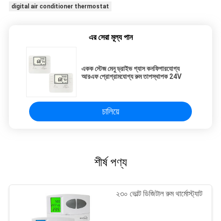
digital air conditioner thermostat
এর সেরা মূল্য পান
একক স্টেজ মেনু ড্রাইভ গ্যাস কনফিগারযোগ্য
আরএফ প্রোগ্রামযোগ্য রুম তাপস্থাপক 24V
চালিয়ে
শীর্ষ পণ্য
২৩০ ভোল্ট ডিজিটাল রুম থার্মোস্ট্যাট