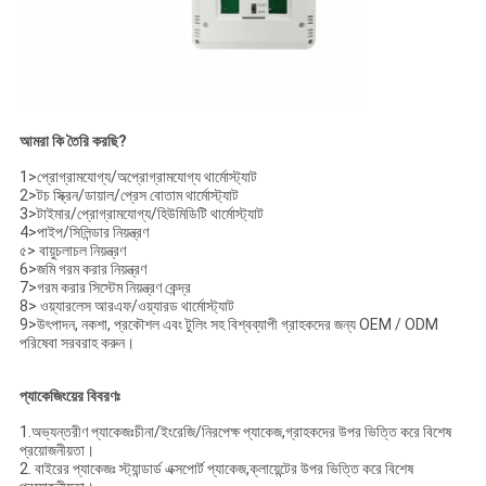
আমরা কি তৈরি করছি?
1>প্রোগ্রামযোগ্য/অপ্রোগ্রামযোগ্য থার্মোস্ট্যাট
2>টচ স্ক্রিন/ডায়াল/প্রেস বোতাম থার্মোস্ট্যাট
3>টাইমার/প্রোগ্রামযোগ্য/হিউমিডিটি থার্মোস্ট্যাট
4>পাইপ/সিলিন্ডার নিয়ন্ত্রণ
৫> বায়ুচলাচল নিয়ন্ত্রণ
6>জমি গরম করার নিয়ন্ত্রণ
7>গরম করার সিস্টেম নিয়ন্ত্রণ কেন্দ্র
8> ওয়্যারলেস আরএফ/ওয়্যারড থার্মোস্ট্যাট
9>উৎপাদন, নকশা, প্রকৌশল এবং টুলিং সহ বিশ্বব্যাপী গ্রাহকদের জন্য OEM / ODM
পরিষেবা সরবরাহ করুন।
প্যাকেজিংয়ের বিবরণঃ
1.অভ্যন্তরীণ প্যাকেজঃচীনা/ইংরেজি/নিরপেক্ষ প্যাকেজ,গ্রাহকদের উপর ভিত্তি করে বিশেষ
প্রয়োজনীয়তা।
2. বাইরের প্যাকেজঃ স্ট্যান্ডার্ড এক্সপোর্ট প্যাকেজ,ক্লায়েন্টের উপর ভিত্তি করে বিশেষ