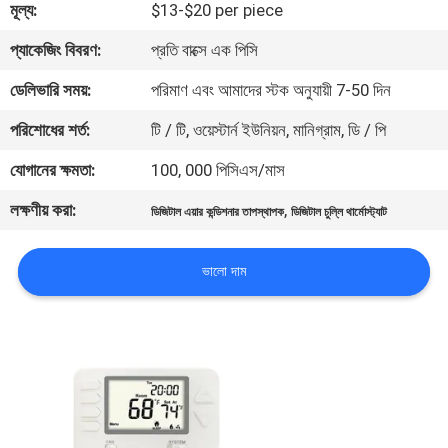
মূল্য:
$13-$20 per piece
ভ্রমণ
প্যাকেজিং বিবরণ:
প্রতি বাক্সে এক পিসি
মান
ডেলিভারি সময়:
পরিমাণ এবং আমাদের স্টক অনুযায়ী 7-50 দিন
নিয়ন্ত্রণ
পরিশোধের শর্ত:
টি / টি, ওয়েস্টার্ন ইউনিয়ন, মানিগ্রাম, ডি / পি
যোগানের ক্ষমতা:
100, 000 পিসিএস/মাস
যোগাযোগ
লক্ষণীয় করা:
,
ডিজিটাল এয়ার কন্ডিশনার তাপস্থাপক
ডিজিটাল চুল্লি থার্মোস্ট্যাট
করুন
ভালো দাম
উদ্ধৃতির
জন্য
আবেদন
সাইট