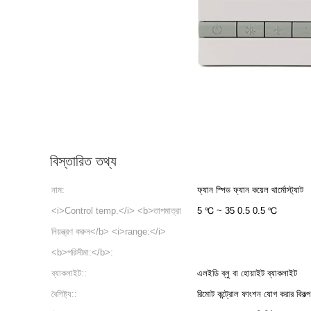
বিস্তারিত তথ্য
নাম:
ফ্যান স্পিড ফ্যান কয়েল থার্মোস্ট্যাট
<i>Control temp.</i> <b>তাপমাত্রা
5 ℃ ~ 35 0.5 0.5 ℃
নিয়ন্ত্রণ করুন</b> <i>range:</i>
<b>পরিসীমা:</b>:
ব্যাকলাইট::
এলইডি ব্লু বা হোয়াইট ব্যাকলাইট
বৈশিষ্ট্য::
রিমোট কন্ট্রোল ফাংশন যোগ করার বিকল্