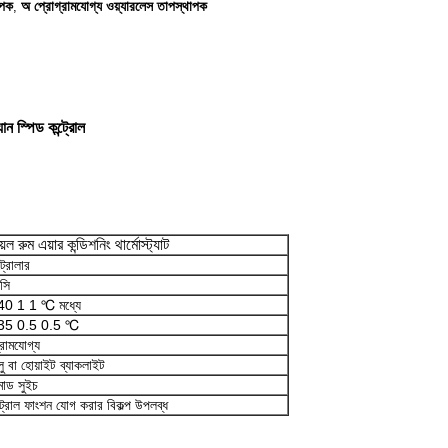
াপক
অ প্রোগ্রামযোগ্য ওয়্যারলেস তাপস্থাপক
,
ান স্পিড কন্ট্রোল
েল রুম এয়ার কন্ডিশনিং থার্মোস্ট্যাট
্রোলার
সি
0 1 1 ℃ মধ্যে
35 0.5 0.5 ℃
রামযোগ্য
ু বা হোয়াইট ব্যাকলাইট
মোড সুইচ
ট্রোল ফাংশন যোগ করার বিকল্প উপলব্ধ