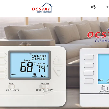
বাড়ি
পণ