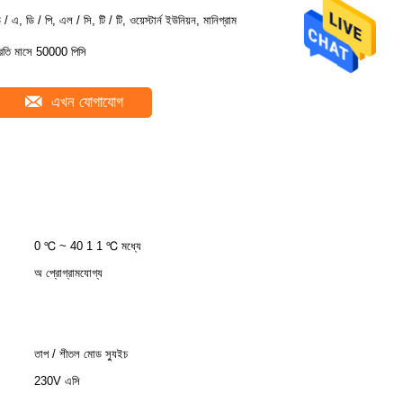
ি / এ, ডি / পি, এল / সি, টি / টি, ওয়েস্টার্ন ইউনিয়ন, মানিগ্রাম
্রতি মাসে 50000 পিসি
এখন যোগাযোগ
0 ℃ ~ 40 1 1 ℃ মধ্যে
অ প্রোগ্রামযোগ্য
তাপ / শীতল মোড স্যুইচ
230V এসি