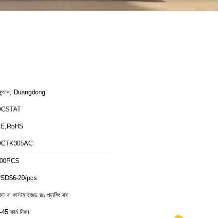
ঙ্গুআন, Duangdong
OCSTAT
E,RoHS
OCTK305AC
00PCS
SD$6-20/pcs
াদা বা কাস্টমাইজড রঙ প্যাকিং বক্স
-45 কার্য দিবস