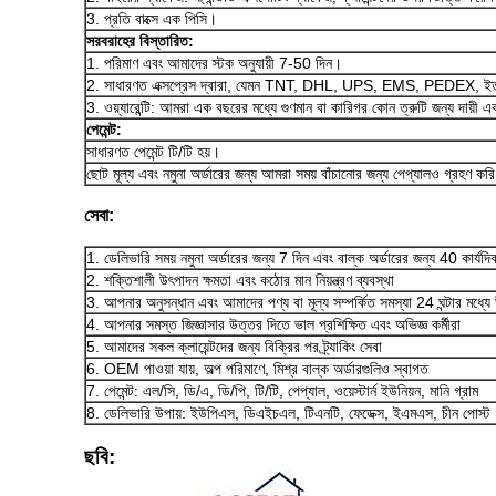
3. প্রতি বাক্সে এক পিসি।
সরবরাহের বিস্তারিত:
1. পরিমাণ এবং আমাদের স্টক অনুযায়ী 7-50 দিন।
2. সাধারণত এক্সপ্রেস দ্বারা, যেমন TNT, DHL, UPS, EMS, PEDEX, ইত্যাদ
3. ওয়্যারেন্টি: আমরা এক বছরের মধ্যে গুণমান বা কারিগর কোন ত্রুটি জন্য দায়ী 
পেমেন্ট:
সাধারণত পেমেন্ট টি/টি হয়।
ছোট মূল্য এবং নমুনা অর্ডারের জন্য আমরা সময় বাঁচানোর জন্য পেপ্যালও গ্রহণ কর
সেবা:
1. ডেলিভারি সময় নমুনা অর্ডারের জন্য 7 দিন এবং বাল্ক অর্ডারের জন্য 40 কার্যদি
2. শক্তিশালী উৎপাদন ক্ষমতা এবং কঠোর মান নিয়ন্ত্রণ ব্যবস্থা
3. আপনার অনুসন্ধান এবং আমাদের পণ্য বা মূল্য সম্পর্কিত সমস্যা 24 ঘন্টার মধ্যে
4. আপনার সমস্ত জিজ্ঞাসার উত্তর দিতে ভাল প্রশিক্ষিত এবং অভিজ্ঞ কর্মীরা
5. আমাদের সকল ক্লায়েন্টদের জন্য বিক্রির পর ট্র্যাকিং সেবা
6. OEM পাওয়া যায়, অল্প পরিমাণে, মিশ্র বাল্ক অর্ডারগুলিও স্বাগত
7. পেমেন্ট: এল/সি, ডি/এ, ডি/পি, টি/টি, পেপ্যাল, ওয়েস্টার্ন ইউনিয়ন, মানি গ্রাম
8. ডেলিভারি উপায়: ইউপিএস, ডিএইচএল, টিএনটি, ফেডেক্স, ইএমএস, চীন পোস্ট
ছবি: