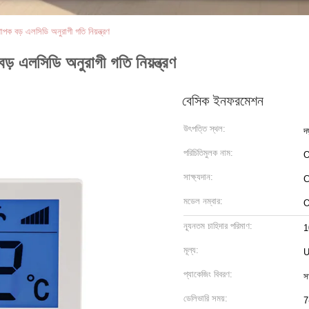
পক বড় এলসিডি অনুরাগী গতি নিয়ন্ত্রণ
ড় এলসিডি অনুরাগী গতি নিয়ন্ত্রণ
বেসিক ইনফরমেশন
উৎপত্তি স্থল:
দ
পরিচিতিমুলক নাম:
সাক্ষ্যদান:
C
মডেল নম্বার:
ন্যূনতম চাহিদার পরিমাণ:
1
মূল্য:
U
প্যাকেজিং বিবরণ:
স
ডেলিভারি সময়:
7