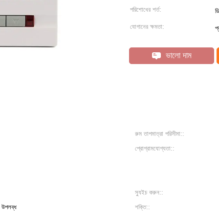
পরিশোধের শর্ত:
ড
যোগানের ক্ষমতা:
প
ভালো দাম
রুম তাপমাত্রা পরিসীমা::
প্রোগ্রামযোগ্যতা::
স্যুইচ করুন::
প উপলব্ধ
শক্তি::