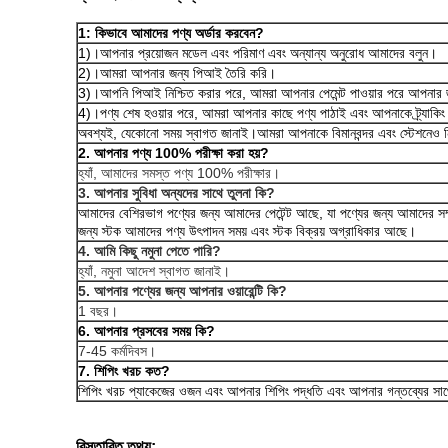
1: কিভাবে আমাদের পণ্য অর্ডার করবেন?
1)।আপনার প্রয়োজন মডেল এবং পরিমাণ এবং অন্যান্য অনুরোধ আমাদের বলুন।
2)।আমরা আপনার জন্য পিআই তৈরি করি।
3)।আপনি পিআই নিশ্চিত করার পরে, আমরা আপনার পেমেন্ট পাওয়ার পরে আপনার জন
4)।পণ্য শেষ হওয়ার পরে, আমরা আপনার কাছে পণ্য পাঠাই এবং আপনাকে ট্র্যাকিং
অবশ্যই, যেকোনো সময় স্বাগত জানাই।আমরা আপনাকে বিমানবন্দর এবং স্টেশনেও 
2. আপনার পণ্য 100% পরীক্ষা করা হয়?
হ্যাঁ, আমাদের সমস্ত পণ্য 100% পরীক্ষার।
3. আপনার সুবিধা অন্যদের সাথে তুলনা কি?
আমাদের বেশিরভাগ পণ্যের জন্য আমাদের পেটেন্ট আছে, যা পণ্যের জন্য আমাদের সম্প
জন্য স্টক আমাদের পণ্য উৎপাদন সময় এবং স্টক বিক্রয় অগ্রাধিকার আছে।
4. আমি কিছু নমুনা পেতে পারি?
হ্যাঁ, নমুনা আদেশ স্বাগত জানাই।
5. আপনার পণ্যের জন্য আপনার ওয়ারেন্টি কি?
1 বছর।
6. আপনার প্রসবের সময় কি?
7-45 কর্মদিবস।
7. শিপিং খরচ কত?
শিপিং খরচ প্যাকেজের ওজন এবং আপনার শিপিং পদ্ধতি এবং আপনার গন্তব্যের সাথে
বিস্তারিত তথ্য: