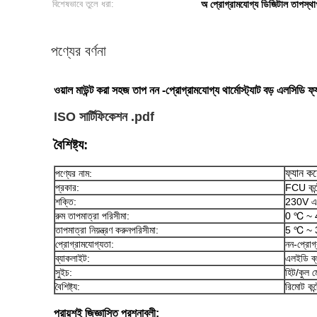
বিশেষভাবে তুলে ধরা:
অ প্রোগ্রামযোগ্য ডিজিটাল তাপস্থ
পণ্যের বর্ণনা
ওয়াল মাউন্ট করা সহজ তাপ নন -প্রোগ্রামযোগ্য থার্মোস্ট্যাট বড় এলসিডি ফ্য
ISO সার্টিফিকেশন .pdf
বৈশিষ্ট্য:
ফ্যান কয়
পণ্যের নাম:
প্রকার:
FCU কন্ট
শক্তি:
230V এ
রুম তাপমাত্রা পরিসীমা:
0 ℃ ~ 4
তাপমাত্রা নিয়ন্ত্রণ করুনপরিসীমা:
5 ℃ ~ 
প্রোগ্রামযোগ্যতা:
নন-প্রোগ্
ব্যাকলাইট:
এলইডি ব্ল
সুইচ:
হিট/কুল 
বৈশিষ্ট্য:
রিমোট কন্
প্রায়শই জিজ্ঞাসিত প্রশ্নাবলী: